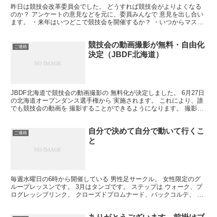
昨日は競技会改革委員会でした。 どうすれば競技会がよりよくなる
のか？ アンケートの意見などを元に、委員みんなで 意見を出し合い
ます。 ・来年はいつどこで競技会を開催するか？ ・いつからマスク
を外して踊れるようになるか？ ・ポイント制のランキ...
競技会の動画撮影が無料・自由化
ご連絡
決定（JBDF北海道）
JBDF北海道で競技会の動画撮影の 無料化が決定しました。 6月27日
の北海道オープンダンス選手権から 実施されます。 これにより、誰
でも競技会の動画を 撮影することができるようになります。 撮影し
た動画をSNSにアップすることも 可能にな...
自分で決めて自分で動いて行くこ
ご連絡
と
毎週水曜日の6時から開催している 男性足サークル。 女性限定のグ
ループレッスンです。 3月はタンゴです。 ステップは ウォーク、プ
ログレッシブリンク、 クローズドプロムナード、バックコルテ、 オ
ープンリバースターンレディアウトサイド プログ...