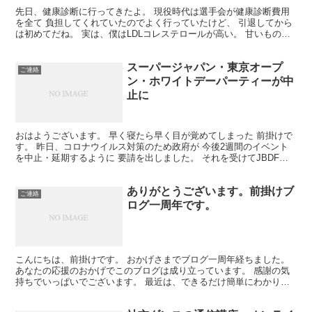
先日、健康診断に行ってきたよ。 現役時代は選手会が健康診断費用
を全て 負担してくれていたのでよく行っていたけど、 引退してから
は初めてだね。 実は、僕はLDLコレステロールが高い。 甘いものが
大好きだからかな？ 以前の検査の結果では通常の平...
スーパージャパン・東京オープ
ご連絡
ン・ホワイトデーパーティーが中
止に
おはようございます。 早く寝たら早く目が覚めてしまった 前掛けで
す。 昨日、コロナウイルス対策のため政府が 今後2週間のイベント
を中止・延期するように 要請を出しました。 それを受けてJBDFで
は今週末に開催予定だった スーパージャパンカッ...
ありがとうございます。前掛けブ
ご連絡
ログ一周年です。
こんにちは、前掛けです。 おかげさまでブログ一周年経ちました。
あなたの応援のおかげでこのブログは成り立っています。 感謝の気
持ちでいっぱいでございます。 最近は、できるだけ簡単にわかりや
すく 社交ダンスについて説明したいな、と考えています...