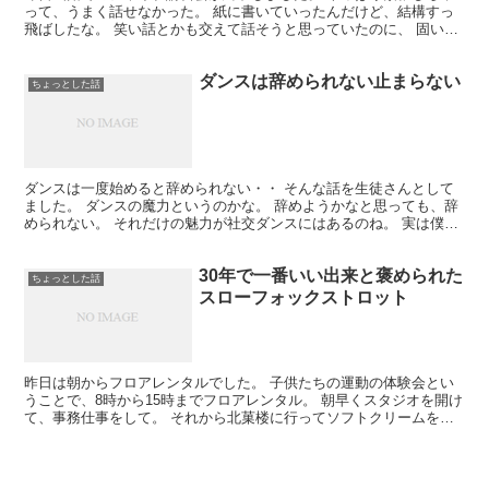
って、うまく話せなかった。 紙に書いていったんだけど、結構すっ
飛ばしたな。 笑い話とかも交えて話そうと思っていたのに、 固いカ
チカチ山になっちまったよ。 それでも要点はなんとか伝...
ダンスは辞められない止まらない
ちょっとした話
ダンスは一度始めると辞められない・・ そんな話を生徒さんとして
ました。 ダンスの魔力というのかな。 辞めようかなと思っても、辞
められない。 それだけの魅力が社交ダンスにはあるのね。 実は僕も
ダンスを辞めようと思ったことは 何回もあって。 最...
30年で一番いい出来と褒められた
ちょっとした話
スローフォックストロット
昨日は朝からフロアレンタルでした。 子供たちの運動の体験会とい
うことで、8時から15時までフロアレンタル。 朝早くスタジオを開け
て、事務仕事をして。 それから北菓楼に行ってソフトクリームを食
べちゃいました・・・めっちゃおいしかった。 フロア...