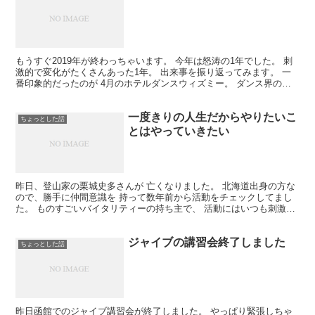
もうすぐ2019年が終わっちゃいます。 今年は怒涛の1年でした。 刺
激的で変化がたくさんあった1年。 出来事を振り返ってみます。 一
番印象的だったのが 4月のホテルダンスウィズミー。 ダンス界の団
体の垣根を超えて、 一つの作品を作り上げまし...
一度きりの人生だからやりたいこ
ちょっとした話
とはやっていきたい
昨日、登山家の栗城史多さんが 亡くなりました。 北海道出身の方な
ので、勝手に仲間意識を 持って数年前から活動をチェックしてまし
た。 ものすごいバイタリティーの持ち主で、 活動にはいつも刺激を
受けていたよ。 フェイスブックで頻繁に活動を報告さ...
ジャイブの講習会終了しました
ちょっとした話
昨日函館でのジャイブ講習会が終了しました。 やっぱり緊張しちゃ