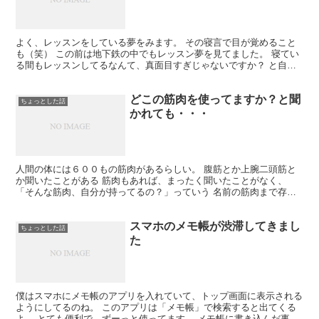
よく、レッスンをしている夢をみます。 その寝言で目が覚めること
も（笑） この前は地下鉄の中でもレッスン夢を見てました。 寝てい
る間もレッスンしてるなんて、真面目すぎじゃないですか？ と自分
に言いたいんだけど、見る夢まではコントロールできない...
どこの筋肉を使ってますか？と聞
ちょっとした話
かれても・・・
人間の体には６００もの筋肉があるらしい。 腹筋とか上腕二頭筋と
か聞いたことがある 筋肉もあれば、まったく聞いたことがなく、
「そんな筋肉、自分が持ってるの？」っていう 名前の筋肉まで存在
している。 社交ダンスを踊るときは、これらの筋肉を 使...
スマホのメモ帳が渋滞してきまし
ちょっとした話
た
僕はスマホにメモ帳のアプリを入れていて、トップ画面に表示される
ようにしてるのね。 このアプリは「メモ帳」で検索すると出てくる
よ。 とても便利で、ずーっと使ってます。 メモ帳に書き込んだ事が