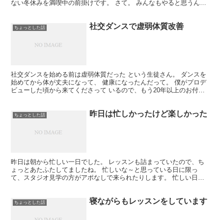
ない冬休みを満喫中の前掛けです。 さて。 みんなもやると思うんだ
けど、 僕は毎年元旦に新年の目標を立ててます。 去...
社交ダンスで虚弱体質改善
ちょっとした話
社交ダンスを始める前は虚弱体質だった という生徒さん。 ダンスを
始めてから体が丈夫になって、 健康になったんだって。 僕がプロデ
ビューした頃から来てくださって いるので、もう20年以上のお付き
合いになります。 今も元気に踊っています。 まさ...
昨日は忙しかったけど楽しかった
ちょっとした話
昨日は朝から忙しい一日でした。 レッスンも詰まっていたので、ち
ょっとあたふたしてましたね。 忙しいな～と思っている日に限っ
て、スタジオ見学の方がアポなしで来られたりします。 忙しい日あ
るあるですね。 嬉しいんですけど、もう少し時間に余裕があ...
寝ながらもレッスンをしています
ちょっとした話