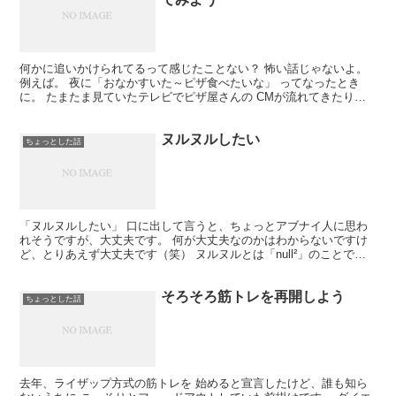
何かに追いかけられてるって感じたことない？ 怖い話じゃないよ。
例えば。 夜に「おなかすいた～ピザ食べたいな」 ってなったとき
に。 たまたま見ていたテレビでピザ屋さんの CMが流れてきたり。
翌日、家に帰ってきたらピザ屋さんの チラシが入っ...
ヌルヌルしたい
ちょっとした話
「ヌルヌルしたい」 口に出して言うと、ちょっとアブナイ人に思わ
れそうですが、大丈夫です。 何が大丈夫なのかはわからないですけ
ど、とりあえず大丈夫です（笑） ヌルヌルとは「null²」のことで
す。 大阪・関西万博で落合陽一さんが手がけるパビリ...
そろそろ筋トレを再開しよう
ちょっとした話
去年、ライザップ方式の筋トレを 始めると宣言したけど、誰も知ら