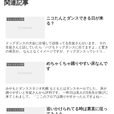
関連記事
ニコたんとダンスできる日が来
ちょっとした話
る？
ドッグダンスの大会に出場して頑張ってる生徒さんがいます。 その
生徒さんと話していたら「パグもドッグダンスに出てますよ」と驚き
の発言が。 なんとなくイメージですが、ドッグダンスってレトリバ
ーとか大きなお利口なワンちゃんが出てるのかなって思って...
めちゃくちゃ踊りやすい床なんで
ちょっとした話
す
みやもとダンススタジオ札幌 もともとはダンスホールでした。 床が
踊りやすいと生徒さんから評判です。 一昨日は友人のS先生が遊びに
来てくれまして。 「ここのフロアは踊りやすかったんですよね～」
以前、ダンスホールだった時に踊りに 来たことがあ...
追いかけられてる時は素直に従っ
ちょっとした話
てみよう