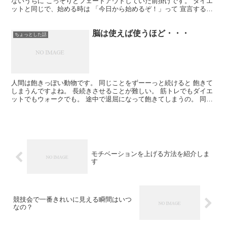
ないうちに こっそりとフェードアウトしていた前掛けです。 ダイエ
ットと同じで、始める時は 「今日から始めるぞ！」って 宣言するん
だけど、辞める時は 「今日で辞めるぞ！」とは言わな...
脳は使えば使うほど・・・
ちょっとした話
人間は飽きっぽい動物です。 同じことをずーーっと続けると 飽きて
しまうんですよね。 長続きさせることが難しい。 筋トレでもダイエ
ットでもウォークでも。 途中で退屈になって飽きてしまうの。 同じ
ことを繰り返す作業に飽きちゃって やめてしまう。...
モチベーションを上げる方法を紹介しま
す
競技会で一番きれいに見える瞬間はいつ
なの？