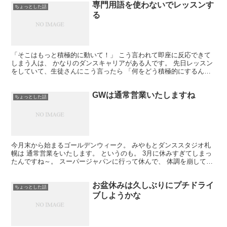
専門用語を使わないでレッスンす
ちょっとした話
る
「そこはもっと積極的に動いて！」 こう言われて即座に反応できて
しまう人は、 かなりのダンスキャリアがある人です。 先日レッスン
をしていて、生徒さんにこう言ったら 「何をどう積極的にするんで
すか？」 と聞かれました。 あー確かにそうですよね。...
GWは通常営業いたしますね
ちょっとした話
今月末から始まるゴールデンウィーク。 みやもとダンススタジオ札
幌は 通常営業をいたします。 というのも。 3月に休みすぎてしまっ
たんですね～。 スーパージャパンに行って休んで、 体調を崩して休
んで・・・ 数えてみると月の3分の1は休んでまし...
お盆休みは久しぶりにプチドライ
ちょっとした話
ブしようかな