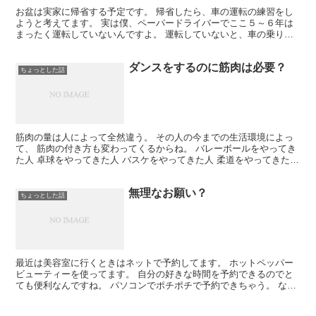
お盆は実家に帰省する予定です。 帰省したら、車の運転の練習をし
ようと考えてます。 実は僕、ペーパードライバーでここ５～６年は
まったく運転していないんですよ。 運転していないと、車の乗り方
を忘れちゃうよね。 久しぶりに長距離運転は自信がないの...
ダンスをするのに筋肉は必要？
ちょっとした話
筋肉の量は人によって全然違う。 その人の今までの生活環境によっ
て、 筋肉の付き方も変わってくるからね。 バレーボールをやってき
た人 卓球をやってきた人 バスケをやってきた人 柔道をやってきた人
音楽をやってきた人 勉強をやってきた人 スポー...
無理なお願い？
ちょっとした話
最近は美容室に行くときはネットで予約してます。 ホットペッパー
ビューティーを使ってます。 自分の好きな時間を予約できるのでと
ても便利なんですね。 パソコンでポチポチで予約できちゃう。 なん
だけど、1週間以上前からじゃないと希望の時間をとるの...