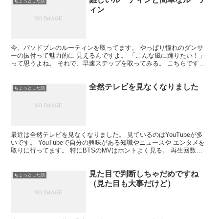
ちょっとした話
ィン
今、パソドブレのルーティンを取ってます。 やっぱり憧れのダンサ
ーの振付って魅力的に 見えるんですよ。 「こんな風に踊りたい！」
って思うよね。 それで、早速ステップを取ってみる。 こちらですね
↓ 見た目以上に難易度が高い。 あちこちに＋αのア...
全然テレビを見なくなりました
ちょっとした話
最近は全然テレビを見なくなりました。 見ているのはYouTubeが多
いです。 YouTubeで自分の興味がある知識やニュースや エンタメを
取りに行ってます。 特にBTSのMVはホントよく見る。 再生回数ア
ップにかなり貢献していますね。 KP...
見た目で判断しちゃだめですね
ちょっとした話
（見た目も大事だけど）