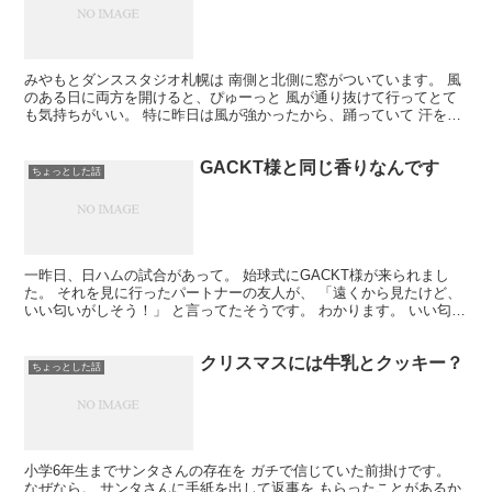
みやもとダンススタジオ札幌は 南側と北側に窓がついています。 風
のある日に両方を開けると、ぴゅーっと 風が通り抜けて行ってとて
も気持ちがいい。 特に昨日は風が強かったから、踊っていて 汗をか
いているところに風が当たって 本当に心地よくてね。...
GACKT様と同じ香りなんです
ちょっとした話
一昨日、日ハムの試合があって。 始球式にGACKT様が来られまし
た。 それを見に行ったパートナーの友人が、 「遠くから見たけど、
いい匂いがしそう！」 と言ってたそうです。 わかります。 いい匂い
がしそうですよね。 どんな匂い？ 実は僕、GA...
クリスマスには牛乳とクッキー？
ちょっとした話
小学6年生までサンタさんの存在を ガチで信じていた前掛けです。
なぜなら。 サンタさんに手紙を出して返事を もらったことがあるか