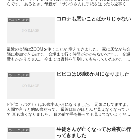
らです。 あるとき、母親が 「サンタさんに手紙を送ったら返事くれ
るよ？」 という話を持ってきまして。 どこで入手...
コロナも悪いことばかりじゃない
ちょっとした話
最近の会議はZOOMを使うことが 増えてきました。 家に居ながら会
議に参加できるので、 会場まで行く時間がかからないですし、 交通
費もかかりません。 今までは資料を印刷してもらっていたので、 毎
回かなりの枚数のプリントだったのですが、 ZO...
ビビコは16歳8か月になりました
ちょっとした話
ビビコ（パグ♀）は16歳半8か月になりました。 元気にしてますよ。
人間で言うと約90歳だって。 最近は目がほとんど見えなくなってい
て 耳も遠くなりました。 目の前で手を振っても見えてないようだ
し、 耳の近くで呼んでも反応は薄いです。 1日...
生徒さんが亡くなってお通夜に行
ちょっとした話
ってきました