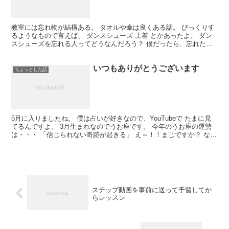
教室には忘れ物が結構ある。 タオルや傘は良くある話。 びっくりす
るようなもので言えば、 ダンスシューズ 上着 とかあったよ。 ダン
スシューズを忘れる人ってどうなんだろう？ 僕だったら、忘れたら
すぐに電話して取りに行くよ。 だって、シューズな...
いつもありがとうございます
ちょっとした話
5月に入りましたね。 僕は占いが好きなので、YouTubeで たまに見
てるんですよ。 3月生まれなのでうお座です。 今年のうお座の運勢
は・・・ 「信じられない奇跡が起きる」 え～！！まじですか？ なん
か嬉しいんですけど！！ そしたら昨日、オ...
ステップ動画を事前に送って予習してか
らレッスン