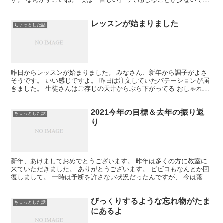
す。 楽観的な性格だからかもしれないね。 感じ...
レッスンが始まりました
ちょっとした話
昨日からレッスンが始まりました。 みなさん、新年から調子がよさ
そうです。 いい感じですよ。 昨日は注文していたパテーションが届
きました。 生徒さんはご存じの天井からぶら下がってる おしゃれな
アレです。 僕もパートナーも結構気に入ってます。 ...
2021今年の目標＆去年の振り返
ちょっとした話
り
新年、あけましておめでとうございます。 昨年は多くの方に教室に
来ていただきました。 ありがとうございます。 ビビコもなんとか回
復しまして。 一時は予断を許さない状況だったんですが、 今は落ち
着いています。 動物病院の先生もびっくりしていまし...
びっくりするような忘れ物がたま
ちょっとした話
にあるよ