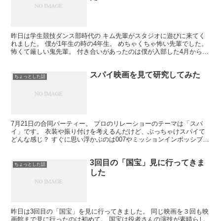
昨日は学生競技ダンス部時代の キム先輩がスタジオに遊びに来てく
れました。 僕が1年生の時の4年生。 めちゃくちゃ怖い先輩でした。
怖くて厳しい鬼先輩。 付き合いがあったのは僕が入部した4月から
先輩が卒部する12月までのたった8か月なんだけ...
スパイ映画を見て研究してみた
ちょっとした話
7月21日の合同パーティー。 プロのリレーショーのテーマは「スパ
イ」です。 衣装や振り付けを考えるんだけど、ぶっちゃけスパイて
どんな感じ？ すぐに思い浮かぶのは007やミッションインポッシブル
です。 ってことで、改めて007をアマプラで見て...
3回目の「国宝」見に行ってきま
ちょっとした話
した
昨日は3回目の「国宝」を見に行ってきました。 同じ映画を３回も映
画館まで見に行ったのは初めて。 国宝は役者さんの演技が素晴らし