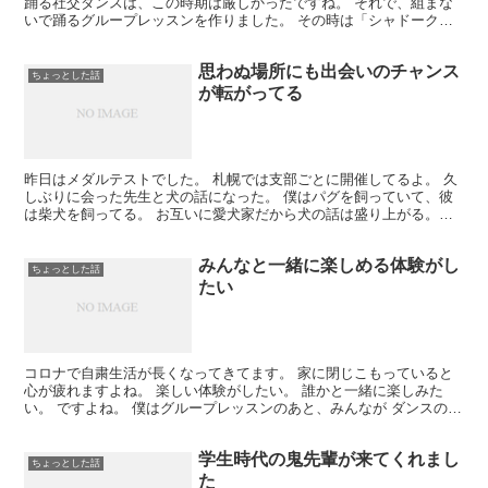
踊る社交ダンスは、この時期は厳しかったですね。 それで、組まな
いで踊るグループレッスンを作りました。 その時は「シャドークラ
ス」と言って、ラテンの基礎練習をしてました（踊りズムの...
思わぬ場所にも出会いのチャンス
ちょっとした話
が転がってる
昨日はメダルテストでした。 札幌では支部ごとに開催してるよ。 久
しぶりに会った先生と犬の話になった。 僕はパグを飼っていて、彼
は柴犬を飼ってる。 お互いに愛犬家だから犬の話は盛り上がる。
「ワンちゃん元気？」 「元気ですよ。ただ、長時間留守...
みんなと一緒に楽しめる体験がし
ちょっとした話
たい
コロナで自粛生活が長くなってきてます。 家に閉じこもっていると
心が疲れますよね。 楽しい体験がしたい。 誰かと一緒に楽しみた
い。 ですよね。 僕はグループレッスンのあと、みんなが ダンスのこ
とについてあれこれ話しているのを 見るのが好きです...
学生時代の鬼先輩が来てくれまし
ちょっとした話
た