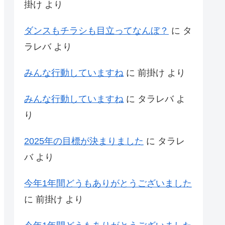
掛け
より
ダンスもチラシも目立ってなんぼ？
に
タ
ラレバ
より
みんな行動していますね
に
前掛け
より
みんな行動していますね
に
タラレバ
よ
り
2025年の目標が決まりました
に
タラレ
バ
より
今年1年間どうもありがとうございました
に
前掛け
より