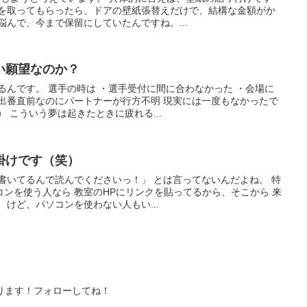
りを取ってもらったら、ドアの壁紙張替えだけで、結構な金額がか
悩んで、今まで保留にしていたんですね。...
い願望なのか？
るんです。 選手の時は ・選手受付に間に合わなかった ・会場に
・出番直前なのにパートナーが行方不明 現実には一度もなかったで
 こういう夢は起きたときに疲れる...
掛けです（笑）
書いてるんで読んでくださいっ！」 とは言ってないんだよね。 特
ンを使う人なら 教室のHPにリンクを貼ってるから、そこから 来
 けど、パソコンを使わない人もい...
なります！フォローしてね！