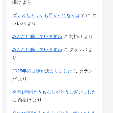
掛け
より
ダンスもチラシも目立ってなんぼ？
に
タ
ラレバ
より
みんな行動していますね
に
前掛け
より
みんな行動していますね
に
タラレバ
よ
り
2025年の目標が決まりました
に
タラレ
バ
より
今年1年間どうもありがとうございました
に
前掛け
より