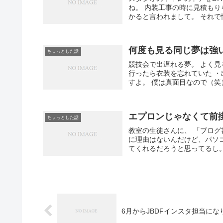
ね。 内装工事の時に見積も
かると言われまして。 それで
何度も見る同じ夢は強
ちょっとした話
競技会で出遅れる夢。 よく見
行ったら衣装を忘れていた 
すよ。 僕は真面目なので（笑）
エプロンじゃなくて前
ちょっとした話
教室の生徒さんに、 「ブログ
に理由はないんだけど、パソコ
てくれるだろうと思ってるし。
6月からJBDFインスタ担当に