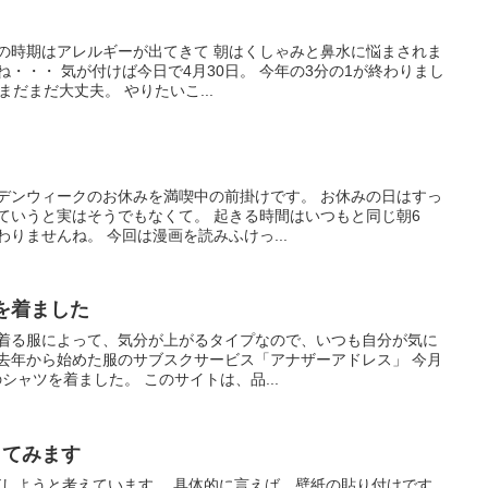
この時期はアレルギーが出てきて 朝はくしゃみと鼻水に悩まされま
ね・・・ 気が付けば今日で4月30日。 今年の3分の1が終わりまし
まだまだ大丈夫。 やりたいこ...
ルデンウィークのお休みを満喫中の前掛けです。 お休みの日はすっ
ていうと実はそうでもなくて。 起きる時間はいつもと同じ朝6
りませんね。 今回は漫画を読みふけっ...
を着ました
 着る服によって、気分が上がるタイプなので、いつも自分が気に
 去年から始めた服のサブスクサービス「アナザーアドレス」 今月
シャツを着ました。 このサイトは、品...
してみます
Yしようと考えています。 具体的に言えば、壁紙の貼り付けです