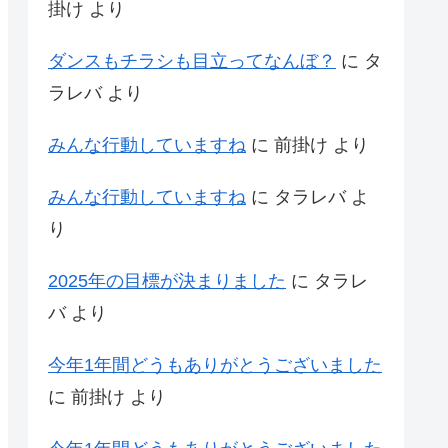
掛け
より
ダンスもチラシも目立ってなんぼ？
に
タ
ラレバ
より
みんな行動していますね
に
前掛け
より
みんな行動していますね
に
タラレバ
よ
り
2025年の目標が決まりました
に
タラレ
バ
より
今年1年間どうもありがとうございました
に
前掛け
より