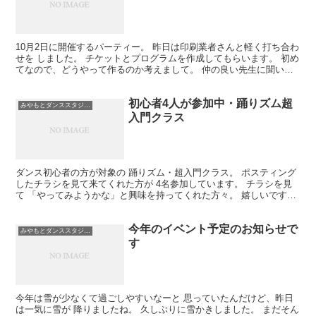
10月2日に開催するパーティー。 昨日は印刷業者さんと軽く打ち合わ
せを しました。 チケットとプログラムを作成してもらいます。 初め
てなので、どうやって作るのか考えまして。 仲の良い先生に聞いて
みたんですね。 「自分で作ってるよ」 という先...
初心者4人が参加中・踊りズム超
みやもとダンススタジオ札幌
入門クラス
ダンス初心者の方が対象の 踊りズム・超入門クラス。 ポスティング
したチラシを見て来てくれた方が 4名参加しています。 チラシを見
て 「やってみようかな」と興味を持ってくれた方々。 嬉しいですね
～。 最初は音楽に合わせたリズム取りから始めます...
今年のイベント予定のお知らせで
みやもとダンススタジオ札幌
す
今年は雪が少なくて過ごしやすいなーと 思っていたんだけど、昨日
は一気に雪が 降りましたね。 久しぶりに雪かきしました。 まだそん