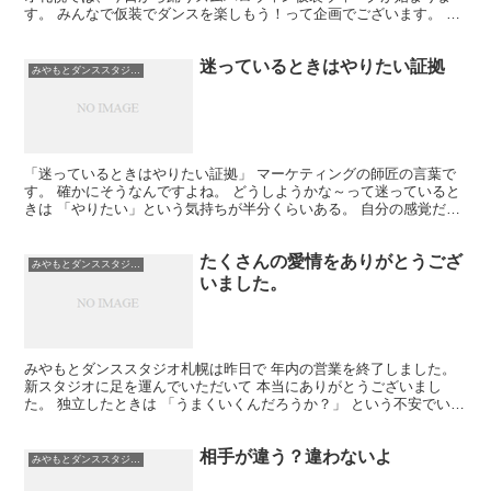
す。 みんなで仮装でダンスを楽しもう！って企画でございます。 毎
年恒例のこの企画。 僕たちも楽しみながらやってます。 ...
迷っているときはやりたい証拠
みやもとダンススタジオ札幌
「迷っているときはやりたい証拠」 マーケティングの師匠の言葉で
す。 確かにそうなんですよね。 どうしようかな～って迷っていると
きは 「やりたい」という気持ちが半分くらいある。 自分の感覚だと
半分以上あるね。 8割くらいかな。 不思議なことに...
たくさんの愛情をありがとうござ
みやもとダンススタジオ札幌
いました。
みやもとダンススタジオ札幌は昨日で 年内の営業を終了しました。
新スタジオに足を運んでいただいて 本当にありがとうございまし
た。 独立したときは 「うまくいくんだろうか？」 という不安でいぱ
いでしたが、生徒さんの 愛情に支えられて今年を無事...
相手が違う？違わないよ
みやもとダンススタジオ札幌