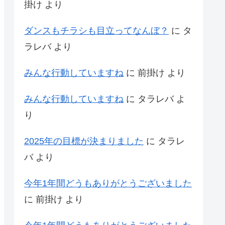
掛け
より
ダンスもチラシも目立ってなんぼ？
に
タ
ラレバ
より
みんな行動していますね
に
前掛け
より
みんな行動していますね
に
タラレバ
よ
り
2025年の目標が決まりました
に
タラレ
バ
より
今年1年間どうもありがとうございました
に
前掛け
より