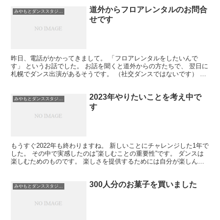
道外からフロアレンタルのお問合
みやもとダンススタジオ札幌
せです
昨日、電話がかかってきまして。 「フロアレンタルをしたいんで
す」 というお話でした。 お話を聞くと道外からの方たちで、 翌日に
札幌でダンス出演があるそうです。 （社交ダンスではないです） 飛
行機で札幌に来て、その日に練習をしたい、 とのこと...
2023年やりたいことを考え中で
みやもとダンススタジオ札幌
す
もうすぐ2022年も終わりますね。 新しいことにチャレンジした1年で
した。 その中で実感したのは”楽しむことの重要性”です。 ダンスは
楽しむためのものです。 楽しさを提供するためには自分が楽しんで
ないと うまくできない。 自分の感性で「これ...
300人分のお菓子を買いました
みやもとダンススタジオ札幌