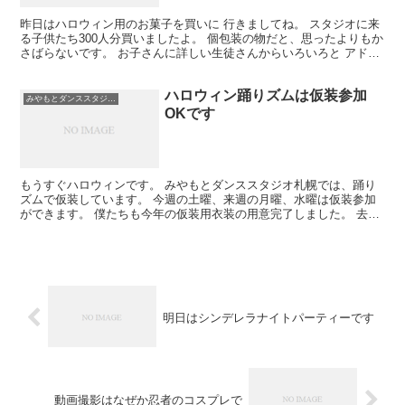
昨日はハロウィン用のお菓子を買いに 行きましてね。 スタジオに来
る子供たち300人分買いましたよ。 個包装の物だと、思ったよりもか
さばらないです。 お子さんに詳しい生徒さんからいろいろと アドバ
イスをいただきまして。 せっかくスタジオに来て...
ハロウィン踊りズムは仮装参加
みやもとダンススタジオ札幌
OKです
もうすぐハロウィンです。 みやもとダンススタジオ札幌では、踊り
ズムで仮装しています。 今週の土曜、来週の月曜、水曜は仮装参加
ができます。 僕たちも今年の仮装用衣装の用意完了しました。 去年
はミニオンの仮装したんですよ。 僕はミニオンが好きで...
明日はシンデレラナイトパーティーです
動画撮影はなぜか忍者のコスプレで