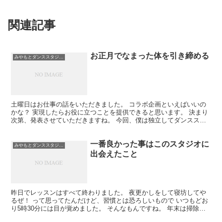
関連記事
お正月でなまった体を引き締める
みやもとダンススタジオ札幌
土曜日はお仕事の話をいただきました。 コラボ企画といえばいいの
かな？ 実現したらお役に立つことを提供できると思います。 決まり
次第、発表させていただきますね。 今回、僕は独立してダンススタ
ジオをオープンする までの過程の写真や動画をSNSに...
一番良かった事はこのスタジオに
みやもとダンススタジオ札幌
出会えたこと
昨日でレッスンはすべて終わりました。 夜更かしをして寝坊してや
るぜ！ って思ってたんだけど、習慣とは恐ろしいもので いつもどお
り5時30分には目が覚めました。 そんなもんですね。 年末は掃除を
して、確定申告の準備を始めて 借りてきた漫画を読...