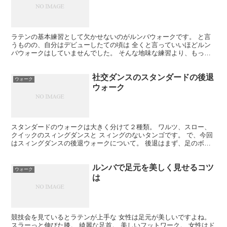
ラテンの基本練習として欠かせないのがルンバウォークです。 と言
うものの、自分はデビューしたての頃は 全くと言っていいほどルン
バウォークはしていませんでした。 そんな地味な練習より、もっと
体を動かしたい！！ という気持ちが強かったんです。 「...
社交ダンスのスタンダードの後退
ウォーク
ウォーク
スタンダードのウォークは大きく分けて２種類。 ワルツ、スロー、
クイックのスィングダンスと スィングのないタンゴです。 で、今回
はスィングダンスの後退ウォークについて。 後退はまず、足のボー
ルを後ろに滑らせて行き、 やがてトーになり、それから...
ルンバで足元を美しく見せるコツ
ウォーク
は
競技会を見ているとラテンが上手な 女性は足元が美しいですよね。
スラーっと伸びた膝。 綺麗な足首。 美しいフットワーク。 女性はド