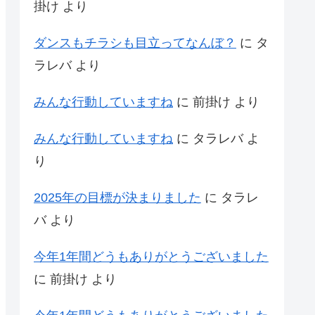
掛け
より
ダンスもチラシも目立ってなんぼ？
に
タ
ラレバ
より
みんな行動していますね
に
前掛け
より
みんな行動していますね
に
タラレバ
よ
り
2025年の目標が決まりました
に
タラレ
バ
より
今年1年間どうもありがとうございました
に
前掛け
より