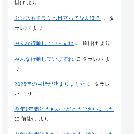
掛け
より
ダンスもチラシも目立ってなんぼ？
に
タ
ラレバ
より
みんな行動していますね
に
前掛け
より
みんな行動していますね
に
タラレバ
よ
り
2025年の目標が決まりました
に
タラレ
バ
より
今年1年間どうもありがとうございました
に
前掛け
より