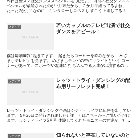
昨日は金スマ社交ダンススペシャルを 見たよ。 前回の社交ダンスス
ペシャルが放送されたのが 7月末だから、２か月半経ってるよね。
たった2か月半なのに、キンタローもロペスも すごく上達してる！
結構ビックリしたよ。 2人共、しっかりと体を絞っ...
若いカップルのテレビ出演で社交
メディア
ダンスをアピール！
僕は毎朝6時に起きてます。 起きたらコーヒーを飲みながら 「めざ
ましテレビ」を見ます。 めざましテレビの中にキラビトという コー
ナーがあって、スポーツや趣味に 打ち込んでる人達が出演するの
ね。 今日は社交ダンスを踊っている仙台の 女子カップ...
レッツ・トライ・ダンシングの配
メディア
布用リーフレット完成！
レッツ・トライ・ダンシング企画はシティ・ライフに広告を出してい
ます。 5月25日に発行されました↓ 詳しくはこちらからご覧いただけ
ます。→シティライフ5月号 体験してくれたモニターの方達が、社交
ダンスの楽しさと魅力をうまく伝えてくれてます。...
知られないと存在していないのと
メディア