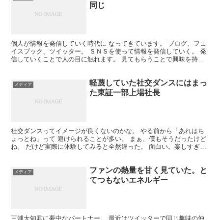
同じ
個人が情報を発信していく時代に なってきています。 ブログ、フェ
イスブック、ツイッター。 ＳＮＳを使って情報を発信していく。 発
信していくことで人の目に触れます。 見てもらうことで興味を持っ
てもらえる。 来年度の7月5日に札幌でプロアマミッ...
軽蔑していた社交ダンスにはまっ
メディア
た東証一部上場社長
社交ダンスってイメージが良くないのかな。 やる前から「あれはち
ょっとね」って 避けられることが多い。 まぁ、僕もそうだったけど
ね。 だけど実際に体験してみると全然違った。 面白い。楽しすぎ
る。 持っていたイメージは180度変わったんだよね。...
ファンの熱量を甘く見ていた。と
メディア
てつもないエネルギー
三浦大知君に夢中なパートナー。 最近はツイッターで同じ趣味の仲