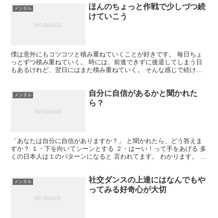
ほんのちょっと作戦で少しづつ続
メンタル
けていこう
僕は意外にもコツコツと積み重ねていくことが好きです。 毎日ちょ
っとずつ積み重ねていく。 時には、前進できずに後退してしまう日
もあるけれど、翌日にはまた積み重ねていく。 そんな感じで続けて
いたら、いつの間にかまあまあの高さまで積みあがってる。...
自分に自信があるかと聞かれた
メンタル
ら？
「あなたは自分に自信がありますか？」 と聞かれたら、どう答えま
すか？ １・下を向いてシーンとする ２・はーい！って手をあげる 多
くの日本人は１のパターンになると 言われてます。 わかります。 み
んな真面目だから「自信の根拠」を 考えてしまう...
社交ダンスの上達にはなんでもや
メンタル
ってみる好奇心が大切