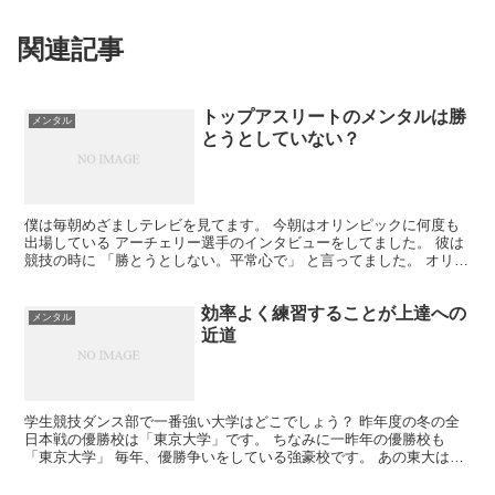
関連記事
トップアスリートのメンタルは勝
メンタル
とうとしていない？
僕は毎朝めざましテレビを見てます。 今朝はオリンピックに何度も
出場している アーチェリー選手のインタビューをしてました。 彼は
競技の時に 「勝とうとしない。平常心で」 と言ってました。 オリン
ピックに出る選手は国の代表です。 まず国内の大会...
効率よく練習することが上達への
メンタル
近道
学生競技ダンス部で一番強い大学はどこでしょう？ 昨年度の冬の全
日本戦の優勝校は「東京大学」です。 ちなみに一昨年の優勝校も
「東京大学」 毎年、優勝争いをしている強豪校です。 あの東大は勉
強もスゴイけど、ダンスもスゴイわけです。 プロでも統一...