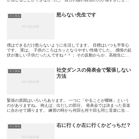
なのか？ 変なプライドが高すぎたのか？ 信じて失敗...
怒らない先生です
メンタル
僕はできるだけ怒らないように生活してます。 目標はいつも平常心
です。 実は。 子供のころはカッとなりやすい性格でした。 感情の起
伏が激しい子供だったんですね＾＾； その反動からか、高校生にな
ったときには 落ち着いて穏やかな性格になってました...
社交ダンスの発表会で緊張しない
メンタル
方法
緊張の原因はいろいろあります。 一つに「やることが曖昧」という
のがありますね。 例えば、出だしの部分。 発表会では決まった音楽
に合わせて踊ります。 練習の時から何回も何十回も同じ音楽に合わ
せて踊ります。 なので、音楽の流れはつかめているはず...
右に行くか左に行くかどっちだ？
メンタル