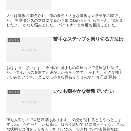
人生は選択の連続です。 僕の最初の大きな選択は大学卒業の時でし
た。 社交ダンスのプロになるか企業に勤めるか？ もちろん、悩みま
したよ。 かなり悩みました。 パートナーと何度も相談しました。 親
に相談したら「絶対だめだ」 って反対されましたけ...
苦手なステップを乗り切る方法は
メンタル
おはようございます。 今日の目覚ましの星座占いで魚座は12位でし
た。 借りたものを返すと運が上がるそうです。 それと、小さな橋も
いいみたいです。 どこかに小さな橋ありませんか？ 今日は”気持
ち”について書きたいと思います。 このブログで何度...
いつも穏やかな状態でいたい
メンタル
僕も人間なので喜怒哀楽はあります。 気分が乱れるともやっとしま
すよね。 もやっとした状態はしばらく続いて 頭に残っちゃう。 こん
な状態では何をしてもスッキリしない。 できればいつも気持ちは穏