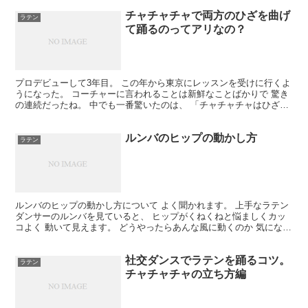
チャチャチャで両方のひざを曲げ
ラテン
て踊るのってアリなの？
プロデビューして3年目。 この年から東京にレッスンを受けに行くよ
うになった。 コーチャーに言われることは新鮮なことばかりで 驚き
の連続だったね。 中でも一番驚いたのは、 「チャチャチャはひざを
曲げて踊れ」ってことだった。 それまではチャチャ...
ルンバのヒップの動かし方
ラテン
ルンバのヒップの動かし方について よく聞かれます。 上手なラテン
ダンサーのルンバを見ていると、 ヒップがくねくねと悩ましくカッ
コよく 動いて見えます。 どうやったらあんな風に動くのか 気になり
ますよね。 気を付けて欲しいのは、ヒップを動かす...
社交ダンスでラテンを踊るコツ。
ラテン
チャチャチャの立ち方編