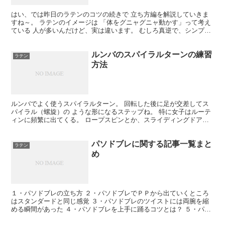
はい、では昨日のラテンのコツの続きで 立ち方編を解説していきま
すね～。 ラテンのイメージは 「体をグニャグニャ動かす」って考え
ている 人が多いんだけど、実は違います。 むしろ真逆で、シンプル
にまっすぐに 立つことがとても大事なんです。 床に...
ルンバのスパイラルターンの練習
ラテン
方法
ルンバでよく使うスパイラルターン。 回転した後に足が交差してス
パイラル（螺旋）の ような形になるステップね。 特に女子はルーテ
ィンに頻繁に出てくる。 ロープスピンとか、スライディングドアの
エンディングとかね。 コツとしては、回るときの足を...
パソドブレに関する記事一覧まと
ラテン
め
１・パソドブレの立ち方 ２・パソドブレでＰＰから出ていくところ
はスタンダードと同じ感覚 ３・パソドブレのツイストには両腕を縮
める瞬間があった ４・パソドブレを上手に踊るコツとは？ ５・パソ
ドブレの首や顔の位置はどこ？筋肉痛になる？ ６・パソ...