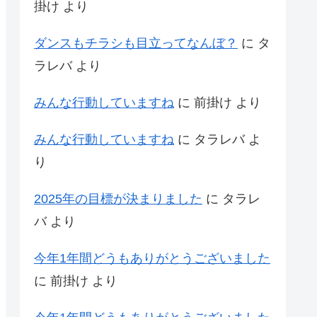
掛け
より
ダンスもチラシも目立ってなんぼ？
に
タ
ラレバ
より
みんな行動していますね
に
前掛け
より
みんな行動していますね
に
タラレバ
よ
り
2025年の目標が決まりました
に
タラレ
バ
より
今年1年間どうもありがとうございました
に
前掛け
より