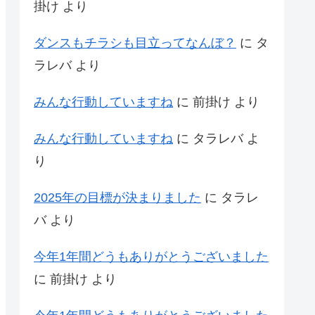
掛け
より
ダンスもチラシも目立ってなんぼ？
に
タ
ラレバ
より
みんな行動していますね
に
前掛け
より
みんな行動していますね
に
タラレバ
よ
り
2025年の目標が決まりました
に
タラレ
バ
より
今年1年間どうもありがとうございました
に
前掛け
より