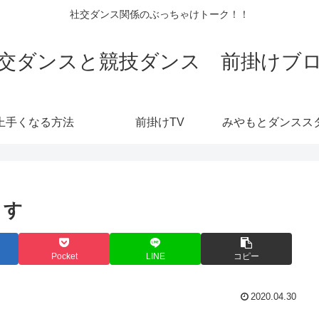
社交ダンス関係のぶっちゃけトーク！！
交ダンスと競技ダンス 前掛けブ
上手くなる方法
前掛けTV
ます
Pocket
LINE
コピー
2020.04.30