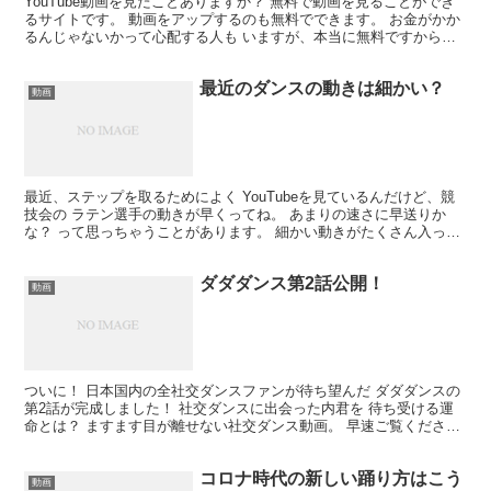
YouTube動画を見たことありますか？ 無料で動画を見ることができ
るサイトです。 動画をアップするのも無料でできます。 お金がかか
るんじゃないかって心配する人も いますが、本当に無料ですから。
最近、YouTube動画を発信するダンサーが...
最近のダンスの動きは細かい？
動画
最近、ステップを取るためによく YouTubeを見ているんだけど、競
技会の ラテン選手の動きが早くってね。 あまりの速さに早送りか
な？ って思っちゃうことがあります。 細かい動きがたくさん入って
いて、 一瞬のスピードもすごく早い。 この速度...
ダダダンス第2話公開！
動画
ついに！ 日本国内の全社交ダンスファンが待ち望んだ ダダダンスの
第2話が完成しました！ 社交ダンスに出会った内君を 待ち受ける運
命とは？ ますます目が離せない社交ダンス動画。 早速ご覧くださ
い。 第1話を見ていない方もいると思うので、 第1...
コロナ時代の新しい踊り方はこう
動画