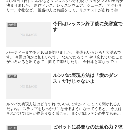
4月24日（日）にみやもとダンススタジオ札幌で タカダンスの出店が
決まりました。 新作ドレス、レッスンウェア、シューズ、 アクセサ
リー、小物など。 担当の方とお話をして、リクエストがあれば 持っ
てきていただけることに。 「こんな感じのレッス...
今日はレッスン終了後に美容室で
未分類
す
パーティーまであと10日を切りました。 準備もいろいろと大詰めで
す。 今回は何かと忙しいです。 なんでだろう？ やり忘れていたこと
がいろいろと出てきて、慌てて連絡したり。 全日本と重なっていた
からかな？ あとは体調管理ですね。 転ばないよう...
ルンバの表現方法は「愛のダン
未分類
ス」だけじゃないよ
ルンバの表現方法はどうすればいいんですか？ ってよく聞かれるん
だよね。 ステップをしっかりこなせるようになってくると、 今度は
それだけでは何か物足りなく感じる。 ルンバはラテンの中でも表現
しやすい種目だと思うよ。 テーマが男女の愛だから。 ...
ピボットに必要なのは遠心力？求
未分類