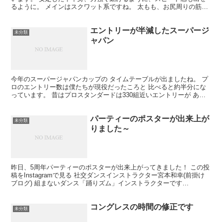
るように。 メインはスクワット系ですね。 太もも、お尻周りの筋肉
を使います。 まだ始めてからそんなに日が経っていない...
エントリーが半減したスーパージ
未分類
ャパン
今年のスーパージャパンカップの タイムテーブルが出ましたね。 プ
ロのエントリー数は僕たちが現役だったころと 比べると約半分にな
っています。 昔はプロスタンダードは330組近いエントリーが あっ
たのに、今年は171組。 びっくり～です。 競技...
パーティーのポスターが出来上が
未分類
りました～
昨日、5周年パーティーのポスターが出来上がってきました！ この投
稿をInstagramで見る 社交ダンスインストラクター宮本和幸(前掛け
ブログ) 組まないダンス「踊りズム」インストラクターです
(@miyamoto_dancestudio)が...
コングレスの時間の修正です
未分類