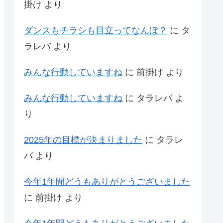
掛け
より
ダンスもチラシも目立ってなんぼ？
に
タ
ラレバ
より
みんな行動していますね
に
前掛け
より
みんな行動していますね
に
タラレバ
よ
り
2025年の目標が決まりました
に
タラレ
バ
より
今年1年間どうもありがとうございました
に
前掛け
より