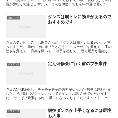
雪が少なくて過ごしやすい。 そんな伊達市でも今年の夏は暑くて 大
変だったみたいだね。 30度以上の日が何日も続い...
ダンスは脳トレに効果があるので
社交ダンス
おすすめです
昨日のテレビにて。 お医者さんが 「ダンスは脳トレに最適だ」と言
ってました。 確かにその通りだと思う。 ・ステップを覚えて ・手の
動きを覚えて ・音楽を聞いて ・相手を感じて ・動く場所も意識して
すっごい脳を使いながら動いてるんだよね。 ...
定期研修会に行く前のプチ事件
社交ダンス
昨日の定期研修会。 チャチャチャの講習がなんとか 無事に終わりま
した。 今回はポジションについてメインにお話 させていただきまし
た。 やっぱり緊張するね。 早口になってしまったっす＾＾； この日
は会場に行く前にちょっとした トラブルがあった...
競技ダンスが上手くなるには環境
社交ダンス
も大事