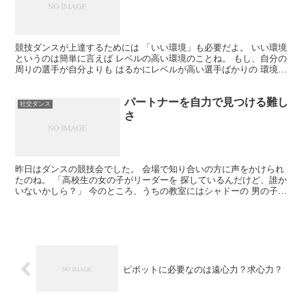
競技ダンスが上達するためには 「いい環境」も必要だよ。 いい環境
というのは簡単に言えば レベルの高い環境のことね。 もし、自分の
周りの選手が自分よりも はるかにレベルが高い選手ばかりの 環境に
身を置いたら、いい影響を受けて どんどん引っ張り...
パートナーを自力で見つける難し
社交ダンス
さ
昨日はダンスの競技会でした。 会場で知り合いの方に声をかけられ
たのね。 「高校生の女の子がリーダーを 探しているんだけど、誰か
いないかしら？」 今のところ、うちの教室にはシャドーの 男の子は
いない。 前掛け脳をぐるぐるフル回転して考えてみた...
ピボットに必要なのは遠心力？求心力？