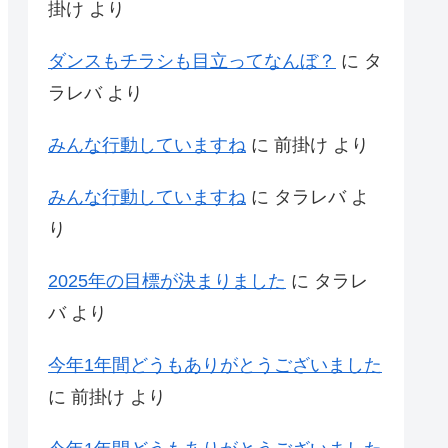
掛け
より
ダンスもチラシも目立ってなんぼ？
に
タ
ラレバ
より
みんな行動していますね
に
前掛け
より
みんな行動していますね
に
タラレバ
よ
り
2025年の目標が決まりました
に
タラレ
バ
より
今年1年間どうもありがとうございました
に
前掛け
より