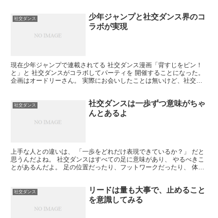
経がよくて上達する人もいるし、 運動神経がなくても...
少年ジャンプと社交ダンス界のコ
社交ダンス
ラボが実現
現在少年ジャンプで連載されてる 社交ダンス漫画「背すじをピン！
と」と 社交ダンスがコラボしてパーティを 開催することになった。
企画はオードリーさん。 実際にお会いしたことは無いけど、社交ダ
ンス の発展、普及に積極的に取り組み、さまざまな ...
社交ダンスは一歩ずつ意味がちゃ
社交ダンス
んとあるよ
上手な人との違いは、 「一歩をどれだけ表現できているか？」 だと
思うんだよね。 社交ダンスはすべての足に意味があり、 やるべきこ
とがあるんだよ。 足の位置だったり、フットワークだったり、 体重
の乗せ方だったり、やるべきことがある。 全ての足...
リードは量も大事で、止めること
社交ダンス
を意識してみる