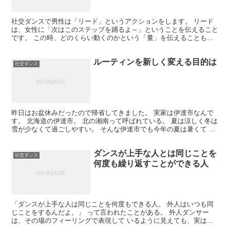
社交ダンスで男性は「リード」というアクションをします。 リード
は、女性に「次はこのステップを踊るよ～」ということを伝えること
です。 この時、どのくらい動くのかという「量」を伝えることも大
事なポイントです。 例えば、回転量。 回転量が2分の1...
ルーティンを新しく変える目的は
社交ダンス
昨日はお盆休みだったので帰省してきました。 実家は伊達市なんで
す。 北海道の伊達市。 北の湘南って呼ばれている。 夏は涼しく冬は
雪が少なくて過ごしやすい。 そんな伊達市でも今年の夏は暑くて 大
変だったみたいだね。 30度以上の日が何日も続い...
ダンスが上手な人とは同じことを
社交ダンス
何度も繰り返すことができる人
「ダンスが上手な人は同じことを何度もできる人。 外人はいつも同
じことをするんだよ。」 って言われたことがある。 外人ダンサー
は、その場のフィーリングで表現して いるように見えても、実は毎
回同じことをしている。 さっきはこういう表現だったけど...