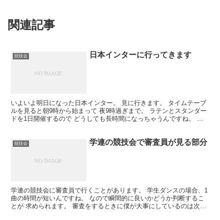
関連記事
日本インターに行ってきます
競技会
いよいよ明日になった日本インター。 見に行きます。 タイムテーブ
ルを見ると朝9時から始まって 夜9時過ぎまで。 ラテンとスタンダー
ドを1日開催するので どうしても長時間になっちゃうんですね。 お
世話になっている先生方に久しぶりに 会えるのも...
学連の競技会で審査員が見る部分
競技会
学連の競技会に審査員で行くことがあります。 学生ダンスの場合、1
曲の時間が短いんですね。 なので瞬間的に良いかどうか判断するこ
とが 求められます。 審査をするときに僕が大事にしているのは次の
3点。 ・立ち方 ・音楽 ・表現 特に最初の立ち方...