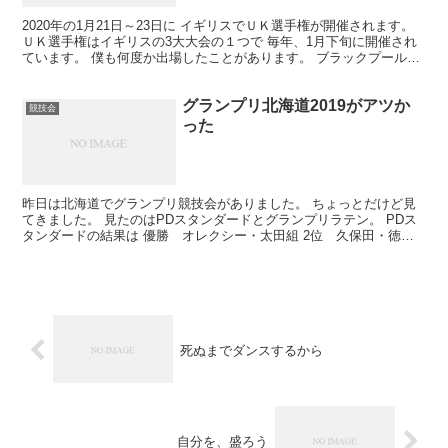
2020年の1月21日～23日に イギリスでＵＫ選手権が開催されます。
ＵＫ選手権はイギリスの3大大会の１つで 毎年、1月下旬に開催され
ています。 僕も何度か出場したことがあります。 ブラックプール
（全英選手権）に比べると 観客席とフロアの...
グランプリ北海道2019がアツか
競技会
った
昨日は北海道でグランプリ競技会がありました。 ちょっとだけど見
てきました。 見たのはPDスタンダードとグランプリラテン。 PDス
タンダードの結果は 優勝 オレクシー・太田組 2位 久保田・徳野
組 3位 山本・木嶋組 4位 石原組 5位 山苛...
死ぬまでダンスするから
自分を、盛ろう