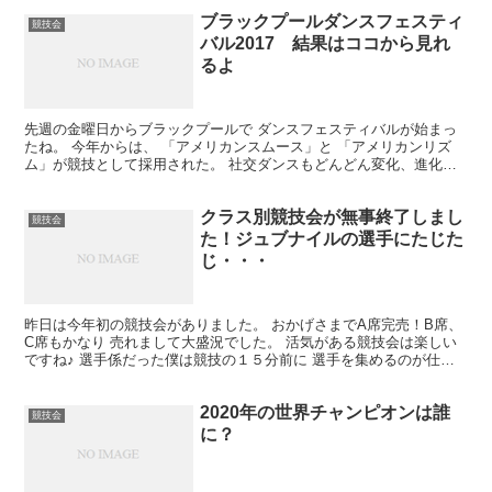
ブラックプールダンスフェスティ
競技会
バル2017 結果はココから見れ
るよ
先週の金曜日からブラックプールで ダンスフェスティバルが始まっ
たね。 今年からは、 「アメリカンスムース」と 「アメリカンリズ
ム」が競技として採用された。 社交ダンスもどんどん変化、進化し
てるみたい。 日本でも近いうちに、取り入れられるかも...
クラス別競技会が無事終了しまし
競技会
た！ジュブナイルの選手にたじた
じ・・・
昨日は今年初の競技会がありました。 おかげさまでA席完売！B席、
C席もかなり 売れまして大盛況でした。 活気がある競技会は楽しい
ですね♪ 選手係だった僕は競技の１５分前に 選手を集めるのが仕
事。 出遅れる人がいたら大変だからね。 ジュブナイ...
2020年の世界チャンピオンは誰
競技会
に？