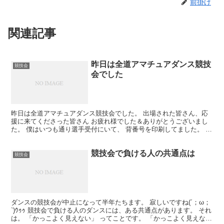
前掛け
関連記事
昨日は全道アマチュアダンス競技
競技会
会でした
昨日は全道アマチュアダンス競技会でした。 出場された皆さん、応
援に来てくださった皆さん お疲れ様でした＆ありがとうございまし
た。 僕はいつも通り選手受付にいて、 背番号を印刷してました。 今
回から競技部のパソコン2台とプリンターが 新しくな...
競技会で負ける人の共通点は
競技会
ダンスの競技会が中止になって半年たちます。 寂しいですね(´；ω；
`)ｳｩｩ 競技会で負ける人のダンスには、ある共通点があります。 それ
は。 「かっこよく見えない」 ってことです。 「かっこよく見えない