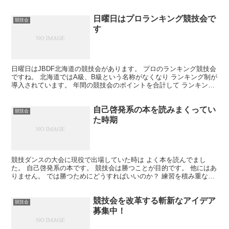
部分が多い」 って言ったほうが正確だね...
日曜日はプロランキング競技会で
競技会
す
日曜日はJBDF北海道の競技会があります。 プロのランキング競技会
ですね。 北海道ではA級、B級という名称がなくなり ランキング制が
導入されています。 年間の競技会のポイントを合計して ランキング
何位、となるわけです。 多くの競技会に参加し...
自己啓発系の本を読みまくってい
競技会
た時期
競技ダンスの大会に現役で出場していた時は よく本を読んでまし
た。 自己啓発系の本です。 競技会は勝つことが目的です。 他にはあ
りません。 では勝つためにどうすればいいのか？ 練習を積み重なて
いるんだけど、 競技会が近くなってくると不安で 押...
競技会を改革する斬新なアイデア
競技会
募集中！