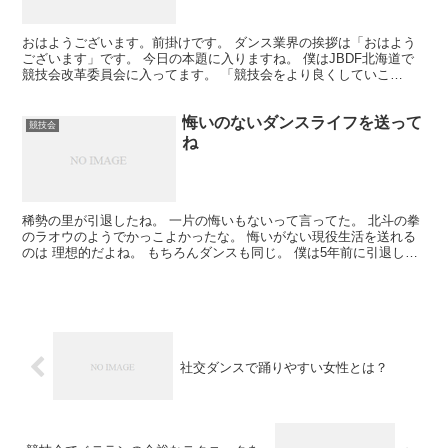
おはようございます。前掛けです。 ダンス業界の挨拶は「おはよう
ございます」です。 今日の本題に入りますね。 僕はJBDF北海道で
競技会改革委員会に入ってます。 「競技会をより良くしていこ
う！」って目的で 発足した委員会ね。 様々なアイデアを...
悔いのないダンスライフを送って
競技会
ね
稀勢の里が引退したね。 一片の悔いもないって言ってた。 北斗の拳
のラオウのようでかっこよかったな。 悔いがない現役生活を送れる
のは 理想的だよね。 もちろんダンスも同じ。 僕は5年前に引退し
て、悔いを残しませんでした。 やることは全部やり切...
社交ダンスで踊りやすい女性とは？