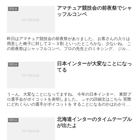
アマチュア競技会の前夜祭でシャ
競技会
ッフルコンペ
昨日はアマチュア競技会の前夜祭がありました。 お客さんの入りは
用意した椅子に対して２～３割 といったところかな。少ないね。 こ
の前夜祭はシャッフルコンペ、プロの先生とのミキシング、 ジルバ
大会、アマチュアトップ選手のデモがある。 ダンスタイ...
日本インターが大変なことになっ
競技会
てる
う～ん、大変なことになってますね。 今年の日本インター、 東部プ
ロ選手会がボイコットを表明しました。 →その詳細文はこちら 実際
にどれくらいの選手がボイコットを することになるのかはわかりま
せん。 もし、東部選手全員が本当にボイコットをした...
北海道インターのタイムテーブル
競技会
が出たよ