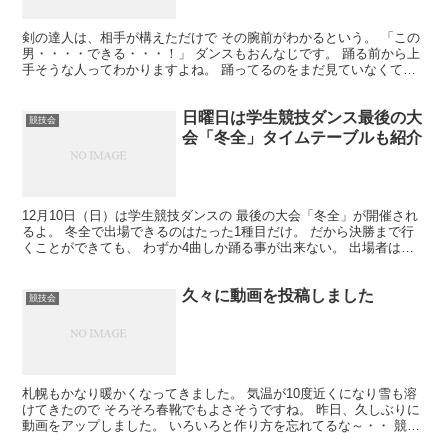
剣の達人は、相手が構えただけで その腕前がわかるという。 「この
男・・・・できる・・・！」 ダンスもおんなじです。 踊る前から上
手そうな人ってわかりますよね。 踊ってるのをまだ見ていなくて
も、体全体から うまそうなオーラが出ているからね。 ...
日曜日は学生競技ダンス最後の大
競技会
会「冬全」タイムテーブルも紹介
12月10日（日）は学生競技ダンスの 最後の大会「冬全」が開催され
るよ。 冬全で出場できるのはたった1種目だけ。 だから決勝まで行
くことができても、 わずか4曲しか踊る事が出来ない。 出場者はそ
の1種目に勝負をかけてくる。 勝っても負けても...
久々に動画を投稿しました
競技会
札幌もかなり暖かくなってきました。 気温が10度近くになり雪も溶
けてきたので そろそろ春靴でもよさそうですね。 昨日、久しぶりに
動画をアップしました。 いろいろと作り方を忘れてるな～・・ 競技
会で勝つために必要なことを動画にしました。 これ...