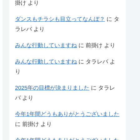
掛け
より
ダンスもチラシも目立ってなんぼ？
に
タ
ラレバ
より
みんな行動していますね
に
前掛け
より
みんな行動していますね
に
タラレバ
よ
り
2025年の目標が決まりました
に
タラレ
バ
より
今年1年間どうもありがとうございました
に
前掛け
より