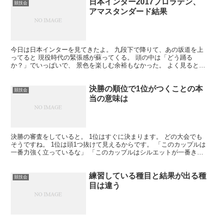
日本インター2017プロラテン、
競技会
アマスタンダード結果
今日は日本インターを見てきたよ。 九段下で降りて、あの坂道を上
ってると 現役時代の緊張感が蘇ってくる。 頭の中は「どう踊る
か？」でいっぱいで、 景色を楽しむ余裕もなかった。 よく見ると、
お堀や石垣や大きな門とか、 江戸時代の素晴らしい文化遺...
決勝の順位で1位がつくことの本
競技会
当の意味は
決勝の審査をしていると。 1位はすぐに決まります。 どの大会でも
そうですね。 1位は頭1つ抜けて見えるからです。 「このカップルは
一番力強く立っているな」 「このカップルはシルエットが一番きれ
いだな」 「このカップルは音楽表現が一番素晴らし...
練習している種目と結果が出る種
競技会
目は違う