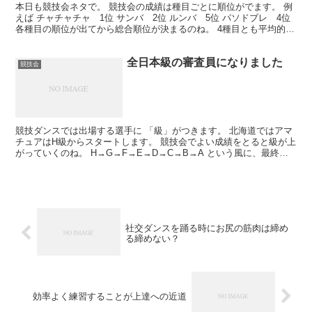
本日も競技会ネタで。 競技会の成績は種目ごとに順位がでます。 例
えば チャチャチャ 1位 サンバ 2位 ルンバ 5位 パソドブレ 4位
各種目の順位が出てから総合順位が決まるのね。 4種目とも平均的に
練習をすることはあまりなくて。 特化して...
全日本級の審査員になりました
競技会
競技ダンスでは出場する選手に 「級」がつきます。 北海道ではアマ
チュアはH級からスタートします。 競技会でよい成績をとると級が上
がっていくのね。 H→G→F→E→D→C→B→A という風に、最終的
にはA級が待っている。 競技会はそれぞれの級...
社交ダンスを踊る時にお尻の筋肉は締め
る締めない？
効率よく練習することが上達への近道