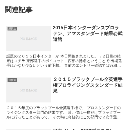
関連記事
2015日本インターダンスプロラ
競技会
テン、アマスタンダード結果@武
道館
話題の２０１５日本インターが 本日開催されました。→２日目の結
果はコチラ 東部選手のボイコット、西部の除名ということで 出場選
手はかなり少ないという前予想。 直前のエントリー確認では97組。
これだけでもかなり少ないけど、 実際に蓋を開けて...
２０１５ブラックプール全英選手
競技会
権プロライジングスタンダード結
果
２０１５年度のブラックプール全英選手権で、 プロスタンダードの
ライジングスター部門の結果です。 昔、僕は一度だけブラックプー
ルに行ったことがあって、 その時に奇跡的にこの部門で２次予選に
上がったことがあるんだよね（笑） すっごい嬉しかった...