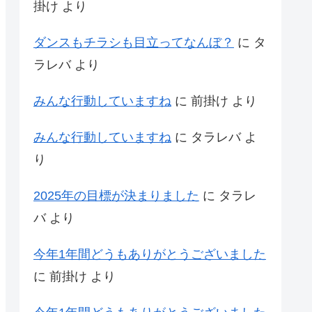
掛け
より
ダンスもチラシも目立ってなんぼ？
に
タ
ラレバ
より
みんな行動していますね
に
前掛け
より
みんな行動していますね
に
タラレバ
よ
り
2025年の目標が決まりました
に
タラレ
バ
より
今年1年間どうもありがとうございました
に
前掛け
より