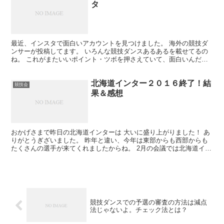
タ
最近、インスタで面白いアカウントを見つけました。 海外の競技ダ
ンサーが投稿してます。 いろんな競技ダンスあるあるを載せてるの
ね。 これがまたいいポイント・ツボを押さえていて、面白いんだ
よ。 審査員あるあるを紹介します。 この投稿をInsta...
北海道インター２０１６終了！結
競技会
果＆感想
おかげさまで昨日の北海道インターは 大いに盛り上がりました！ あ
りがとうぎざいました。 昨年と違い、今年は東部からも西部からも
たくさんの選手が来てくれましたからね。 2月の会議では北海道イン
ター自体を 開催するかどうか揉めていたけど、 結...
競技ダンスでの予選の審査の方法は減点
法じゃないよ。チェック法とは？