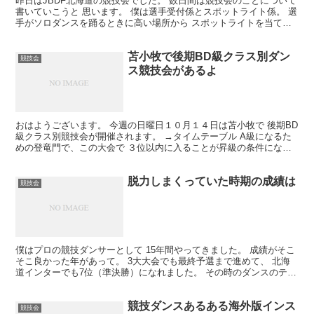
昨日はJBDF北海道の競技会でした。 数日間は競技会のことについて
書いていこうと 思います。 僕は選手受付係とスポットライト係。 選
手がソロダンスを踊るときに高い場所から スポットライトを当てる
のね。 このスポットライト、可動式になっていて...
苫小牧で後期BD級クラス別ダン
競技会
ス競技会があるよ
おはようございます。 今週の日曜日１０月１４日は苫小牧で 後期BD
級クラス別競技会が開催されます。 →タイムテーブル A級になるた
めの登竜門で、この大会で ３位以内に入ることが昇級の条件になっ
てる。 今回の後期と２月に開催された前期競技会の...
脱力しまくっていた時期の成績は
競技会
僕はプロの競技ダンサーとして 15年間やってきました。 成績がそこ
そこ良かった年があって。 3大大会でも最終予選まで進めて、 北海
道インターでも7位（準決勝）になれました。 その時のダンスのテー
マはよく覚えています。 「なんか知らんけど成績...
競技ダンスあるある海外版インス
競技会