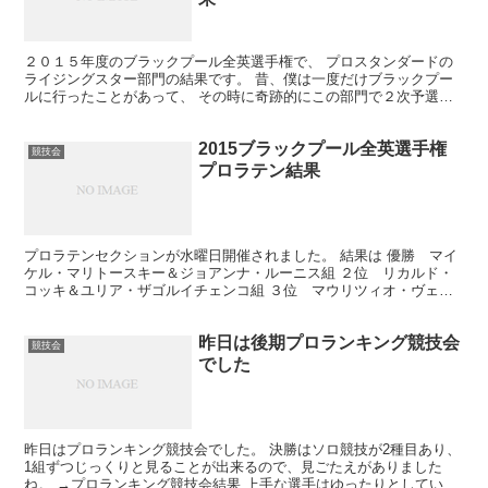
２０１５年度のブラックプール全英選手権で、 プロスタンダードの
ライジングスター部門の結果です。 昔、僕は一度だけブラックプー
ルに行ったことがあって、 その時に奇跡的にこの部門で２次予選に
上がったことがあるんだよね（笑） すっごい嬉しかった...
2015ブラックプール全英選手権
競技会
プロラテン結果
プロラテンセクションが水曜日開催されました。 結果は 優勝 マイ
ケル・マリトースキー＆ジョアンナ・ルーニス組 ２位 リカルド・
コッキ＆ユリア・ザゴルイチェンコ組 ３位 マウリツィオ・ヴェス
コヴォ＆アンドラ・ヴァイドライト組 ４位 ステファノ...
昨日は後期プロランキング競技会
競技会
でした
昨日はプロランキング競技会でした。 決勝はソロ競技が2種目あり、
1組ずつじっくりと見ることが出来るので、見ごたえがありました
ね。 →プロランキング競技会結果 上手な選手はゆったりとしていま