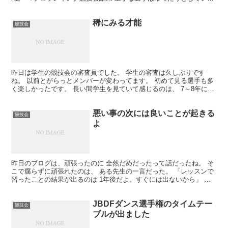
す。 片足の上に乗っている時間を長くとることが出来る...
稀にみる才能
競技会
昨日は学生の競技会の審査員でした。 学生の審査は久しぶりです
ね。 以前とがらっとメンバーが変わってます。 初めて見る選手も多
く楽しかったです。 長い間学生を見ていて感じるのは、 7～8年に一
人すごい才能を持っている学生が 現れるってこと。 ...
悪い事の次には良いことが起きる
競技会
よ
昨日のブログは、頑張ったのに 全然だめだったって話だったね。 そ
こで腐らずに頑張れたのは、 ある先生の一言だった。 「レッスンで
習ったことの結果が出るのは 1年後だよ。すぐには出ないから」 こ
の言葉に救われた。 焦ってたんだよね。 たくさん...
JBDFダンス選手権のタイムテー
競技会
ブルが出ました