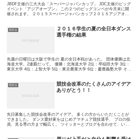
JBDF主催の三大大会「スーパージャパンカップ」 JDC主催のビッグ
イベント「アジアオープン」 この２つのビッグコンペが今月末に開
催されます。 ２０１５スーパージャパンカップ２０１５アジアオー
プン スーパージャパンカップが２月２８日(土)、...
２０１６学生の夏の全日本ダンス
競技会
選手権の結果
先週の日曜日は大阪で学生の 夏の全日本戦があった。 団体優勝は北
海道大学。2連覇だって。 優勝：北海道大学 2位：早稲田大学 3位：
東京大学 4位：上智大学 5位：東京農業大学 6位：慶應義塾大学 その
他出場選手の結果はこちら →夏の全日本...
競技会改革のたくさんのアイデア
競技会
ありがとう！！
先日募集した競技会改革のアイデア。 多くの方からいただくことが
できました。 ダンス愛好家をはじめアマチュア競技選手、 プロの役
員、見る専の方まで幅広く。 ツイッターとブログを合わせて、いた
だいた 意見を全部ワードにまとめてみたら 16ページ...