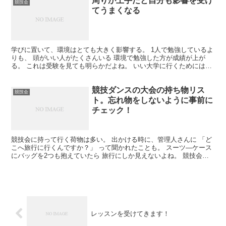
周りが上手だと自分も影響を受け
競技会
てうまくなる
学びに置いて、環境はとても大きく影響する。 1人で勉強しているよ
りも、 頭がいい人がたくさんいる 環境で勉強した方が成績が上が
る。 これは受験を見ても明らかだよね。 いい大学に行くためには、
いい高校に行く。 いい高校には頭のいい子がたくさん...
競技ダンスの大会の持ち物リス
競技会
ト。忘れ物をしないように事前に
チェック！
競技会に持って行く荷物は多い。 出かける時に、管理人さんに 「ど
こへ旅行に行くんですか？」 って聞かれたことも。 スーツ―ケース
にバッグを2つも抱えていたら 旅行にしか見えないよね。 競技会は
忘れ物をしたら大変な事になるから、 事前に持ち物...
レッスンを受けてきます！