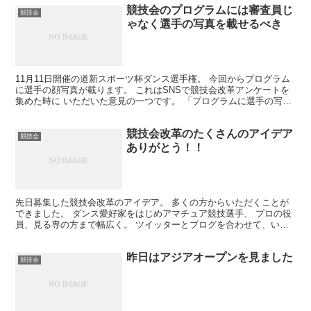
競技会のプログラムには審査員じ
競技会
ゃなく選手の写真を載せるべき
11月11日開催の道新スポーツ杯ダンス選手権。 今回からプログラム
に選手の顔写真が載ります。 これはSNSで競技会改革アンケートを
集めた時に いただいた意見の一つです。 「プログラムに選手の写真
があるとわかりやすい」 という意見を何通ももら...
競技会改革のたくさんのアイデア
競技会
ありがとう！！
先日募集した競技会改革のアイデア。 多くの方からいただくことが
できました。 ダンス愛好家をはじめアマチュア競技選手、 プロの役
員、見る専の方まで幅広く。 ツイッターとブログを合わせて、いた
だいた 意見を全部ワードにまとめてみたら 16ページ...
昨日はアジアオープンを見ました
競技会