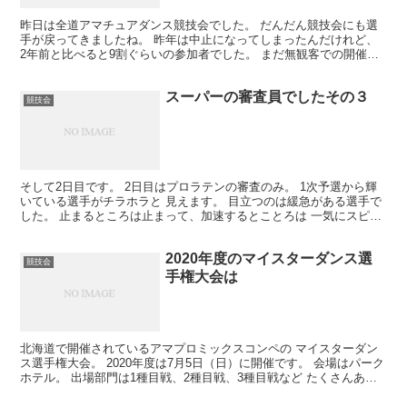
昨日は全道アマチュアダンス競技会でした。 だんだん競技会にも選
手が戻ってきましたね。 昨年は中止になってしまったんだけれど、
2年前と比べると9割ぐらいの参加者でした。 まだ無観客での開催。
いろいろなタイプの選手がいるので競技会は いつ見...
スーパーの審査員でしたその３
競技会
そして2日目です。 2日目はプロラテンの審査のみ。 1次予選から輝
いている選手がチラホラと 見えます。 目立つのは緩急がある選手で
した。 止まるところは止まって、加速するとことろは 一気にスピー
ドを出す。 それと力強く立っている選手。 フロ...
2020年度のマイスターダンス選
競技会
手権大会は
北海道で開催されているアマプロミックスコンペの マイスターダン
ス選手権大会。 2020年度は7月5日（日）に開催です。 会場はパーク
ホテル。 出場部門は1種目戦、2種目戦、3種目戦など たくさんあり
ます。 自分の環境に合ったセクションに出場...