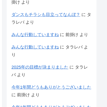
掛け
より
ダンスもチラシも目立ってなんぼ？
に
タ
ラレバ
より
みんな行動していますね
に
前掛け
より
みんな行動していますね
に
タラレバ
よ
り
2025年の目標が決まりました
に
タラレ
バ
より
今年1年間どうもありがとうございました
に
前掛け
より