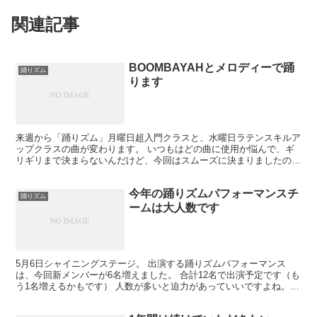
関連記事
BOOMBAYAHとメロディーで踊
踊りズム
ります
来週から「踊りズム」月曜日超入門クラスと、水曜日ラテンスキルア
ップクラスの曲が変わります。 いつもはどの曲に使用か悩んで、ギ
リギリまで決まらないんだけど、今回はスムーズに決まりましたの
で、事前に紹介しますね。 ぜひ、事前に聞いておいてくださ...
今年の踊りズムパフォーマンスチ
踊りズム
ームは大人数です
5月6日シャイニングステージ。 出演する踊りズムパフォーマンス
は、今回新メンバーが6名増えました。 合計12名で出演予定です（も
う1名増えるかもです） 人数が多いと迫力があっていいですよね。
いろいろな図形もできるし、動きを出すことが出来ま...