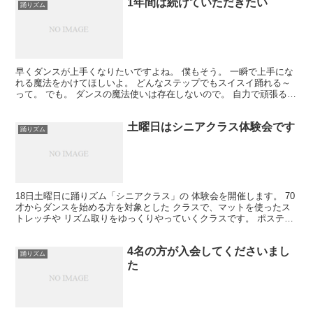
1年間は続けていただきたい
踊りズム
早くダンスが上手くなりたいですよね。 僕もそう。 一瞬で上手にな
れる魔法をかけてほしいよ。 どんなステップでもスイスイ踊れる～
って。 でも。 ダンスの魔法使いは存在しないので。 自力で頑張るし
かないんですね。 少しずつ積み重ねていくのが上達...
土曜日はシニアクラス体験会です
踊りズム
18日土曜日に踊りズム「シニアクラス」の 体験会を開催します。 70
才からダンスを始める方を対象とした クラスで、マットを使ったス
トレッチや リズム取りをゆっくりやっていくクラスです。 ポスティ
ングの効果が出て、申し込みを いただいています...
4名の方が入会してくださいまし
踊りズム
た