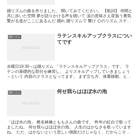
踊リズムの曲を作りました。 聞いてみてください。 【歌詞】 仲間と
共に歩いた空間 夢が語りかける声を聴いて 涙の意味さえ背負う勇気
繋がる道がここにあるんだ 踊れ 踊リズムで 響け 心のリズム ステー
ジの光を纏い 今を全力で響き渡れ 信じる...
ラテンスキルアップクラスについ
踊りズム
てです
水曜日19:30～は踊りズム 「ラテンスキルアップクラス」です。 ラ
テンの基礎的な部分を練習し、 よりスキルアップしていきましょう
～という 内容のクラスとなってます。 まず立ち方、体重移動、ヒッ
プアクション、 ウォークなどの基本を練習します...
何せ我らはほぼ水の泡
踊りズム
「ほぼ水の泡」 椎名林檎とももさんの曲です。 昨年の紅白で歌って
ましたね。 何せ我らはほぼ水の泡。 人生のはかなさを歌っています
ね。 ただ、はかないという悲しい側面だけじゃなく、だからこそ今
を楽しもうよ、というスタンス。 僕はこういう感性が...