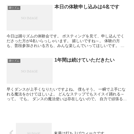
本日の体験申し込みは4名です
踊りズム
今日は踊りズムの体験会です。 ポスティングを見て、申し込んでく
ださった方が4名いらっしゃいます。 嬉しいですね～。 体験の方
も、普段参加されいる方も、みんな楽しんでいってほしいです。 今
日から曲が新しく変わるよ。 ノリノリのuptown f...
1年間は続けていただきたい
踊りズム
早くダンスが上手くなりたいですよね。 僕もそう。 一瞬で上手にな
れる魔法をかけてほしいよ。 どんなステップでもスイスイ踊れる～
って。 でも。 ダンスの魔法使いは存在しないので。 自力で頑張るし
かないんですね。 少しずつ積み重ねていくのが上達...
来週は打ち上げウィークです