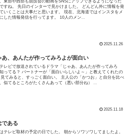
、東部や西部も競技会の動画をSNSにアップできるようになった
ですね。 先日のインターで見かけました。 どんどん外に情報を発
ていくことは大事だと思います。 現在、北海道ではインスタをメ
にした情報発信を行ってます。 10人のメン...
2025.11.26
ゃあ、あんたが作ってみろよが面白い
テレビで放送されているドラマ「じゃあ、あんたが作ってみろ
知ってる？ パートナーが「面白いらしいよ～」と教えてくれたの
 見てみると、すっごく面白い。 主人公の「かつお」と自分を比べ
、似てるところがたくさんあって（悪い部分ね） ...
2025.11.18
念である
はテレビ取材の予定の日でした。 朝からソワソワしてましたよ。