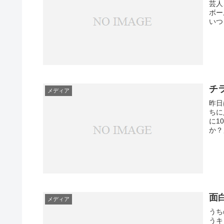
芸人
ボー
いつ
チ
メディア
昨日
ちに
に1
か？
面
メディア
うち
うキ