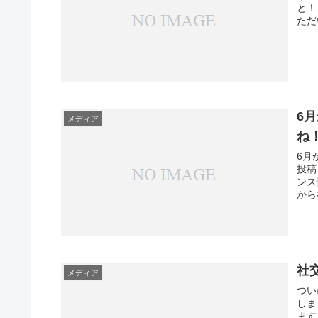
と！
ただ
6
メディア
ね
6月
投稿
ンス
から
社
メディア
つい
しま
ます