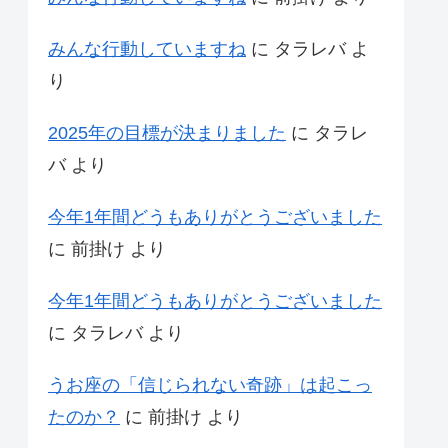
みんな行動していますね
に
タラレバ
よ
り
2025年の目標が決まりました
に
タラレ
バ
より
今年1年間どうもありがとうございました
に
前掛け
より
今年1年間どうもありがとうございました
に
タラレバ
より
うお座の「信じられない奇跡」は起こっ
たのか？
に
前掛け
より