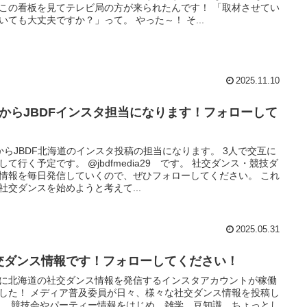
この看板を見てテレビ局の方が来られたんです！ 「取材させてい
いても大丈夫ですか？」って。 やった～！ そ...
2025.11.10
月からJBDFインスタ担当になります！フォローして
！
からJBDF北海道のインスタ投稿の担当になります。 3人で交互に
して行く予定です。 @jbdfmedia29 です。 社交ダンス・競技ダ
情報を毎日発信していくので、ぜひフォローしてください。 これ
社交ダンスを始めようと考えて...
2025.05.31
交ダンス情報です！フォローしてください！
に北海道の社交ダンス情報を発信するインスタアカウントが稼働
した！ メディア普及委員が日々、様々な社交ダンス情報を投稿し
。 競技会やパーティー情報をはじめ、雑学、豆知識、ちょっとし