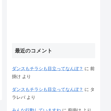
最近のコメント
ダンスもチラシも目立ってなんぼ？
に
前
掛け
より
ダンスもチラシも目立ってなんぼ？
に
タ
ラレバ
より
みんな行動していますね
に
前掛け
より