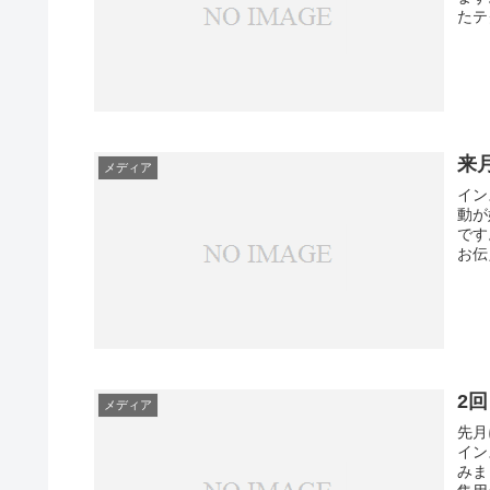
たテ
来
メディア
イン
動が
です
お伝
2
メディア
先月
イン
みま