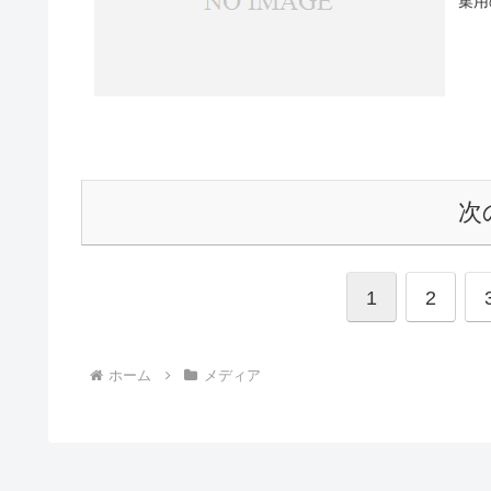
集用
次
1
2
ホーム
メディア