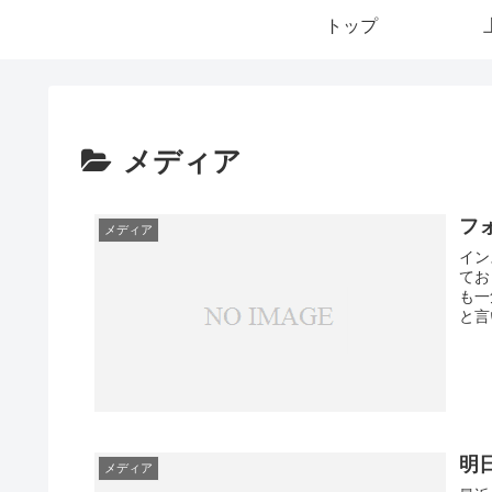
トップ
メディア
フ
メディア
イン
てお
も一
と言
明
メディア