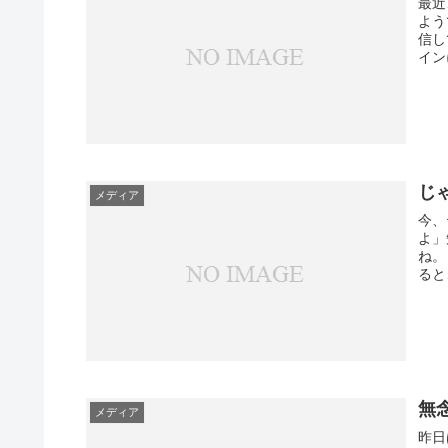
最近
よう
信し
イン
じ
メディア
今、
よ」
ね。
ると
無
メディア
昨日