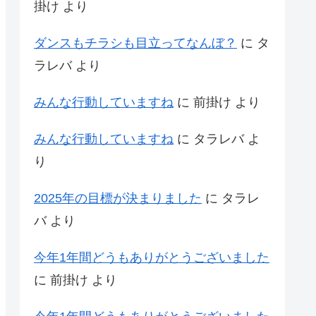
掛け
より
ダンスもチラシも目立ってなんぼ？
に
タ
ラレバ
より
みんな行動していますね
に
前掛け
より
みんな行動していますね
に
タラレバ
よ
り
2025年の目標が決まりました
に
タラレ
バ
より
今年1年間どうもありがとうございました
に
前掛け
より