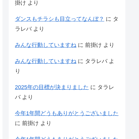
掛け
より
ダンスもチラシも目立ってなんぼ？
に
タ
ラレバ
より
みんな行動していますね
に
前掛け
より
みんな行動していますね
に
タラレバ
よ
り
2025年の目標が決まりました
に
タラレ
バ
より
今年1年間どうもありがとうございました
に
前掛け
より