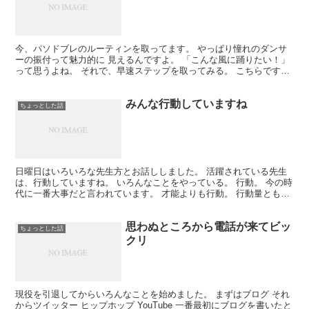
今、パソドブレのルーティンを取ってます。 やっぱり憧れのダンサ
ーの振付って魅力的に 見えるんですよ。 「こんな風に踊りたい！」
って思うよね。 それで、早速ステップを取ってみる。 こちらですね
↓ 見た目以上に難易度が高い。 あちこちに＋αのア...
みんな行動していますね
ちょっとした話
日曜日はいろいろな先生方とお話ししました。 活躍されている先生
は、行動していますね。 いろんなことをやっている。 行動。 今の時
代に一番大事だと言われています。 才能よりも行動。 行動量とも言
えますね。 「そんなこともやってるんだ！」 と驚...
思わぬところから電話が来てビッ
ちょっとした話
クリ
現役を引退してからいろんなことを始めました。 まずはブログ それ
からツイッター ヒップホップ YouTube 一番最初にブログを書いたと