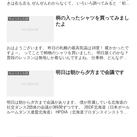
きは右も左も ぜんぜんわからなくて。 いろいろ調べてみると 「初心
者にはアメブロがおすすめ」って書いてた...
柄の入ったシャツを買ってみまし
ちょっとした話
たよ
おはようございます。 昨日の札幌の最高気温は18度！ 暖かかったで
すよ～。 ってことで柄物のシャツを買いました。 明日届くのかな？
普段のレッスンは無地しか着ないんですよね。 仕事柄、どんなデザ
インでもいいんだけど、 なぜか無地ばかりを選ん...
明日は朝から夕方まで会議です
ちょっとした話
明日は朝から夕方まで会議があります。 僕が所属している北海道の
社交ダンス2団体の会議が3時間ずつです。 JBDF北海道（日本ボール
ルームダンス連盟北海道） HPDIA（北海道プロダンスインストラク
ター協会） 来月の総会に向けた会議で、各部署...