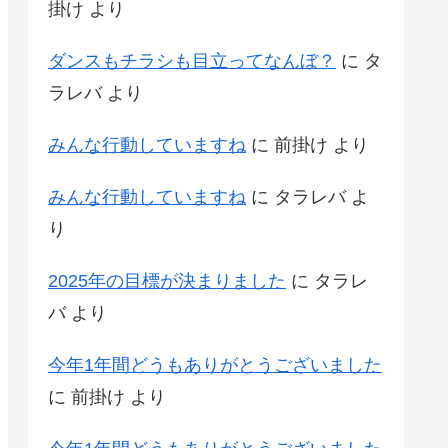
掛け
より
ダンスもチラシも目立ってなんぼ？
に
タ
ラレバ
より
みんな行動していますね
に
前掛け
より
みんな行動していますね
に
タラレバ
よ
り
2025年の目標が決まりました
に
タラレ
バ
より
今年1年間どうもありがとうございました
に
前掛け
より